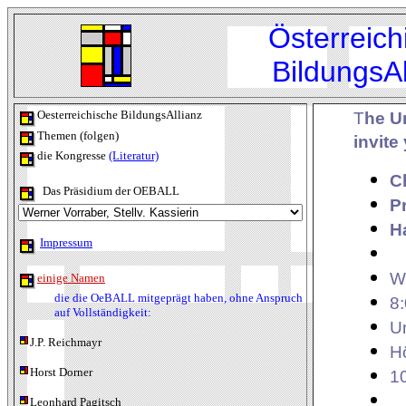
Österreich
BildungsAl
Oesterreichische BildungsAllianz
T
he U
Themen (folgen)
invite
die Kongresse
(Literatur)
C
Das Präsidium der OEBALL
Pr
H
Impressum
W
einige Namen
die die OeBALL mitgeprägt haben, ohne Anspruch
8
auf Vollständigkeit:
U
J.P. Reichmayr
H
Horst Dorner
10
Leonhard Pagitsch