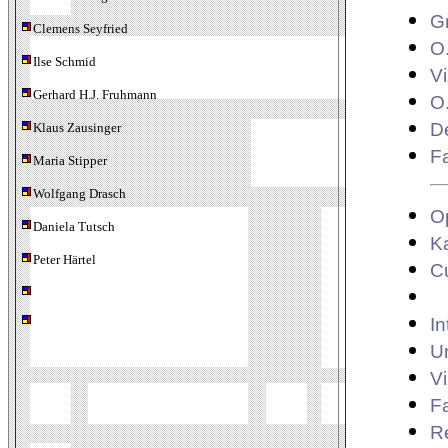
G
Clemens Seyfried
O.
Ilse Schmid
Vi
Gerhard H.J. Fruhmann
O.
De
Klaus Zausinger
Fa
Maria Stipper
Wolfgang Drasch
O
Daniela Tutsch
K
Peter Härtel
Cu
In
Un
Vi
Fa
R