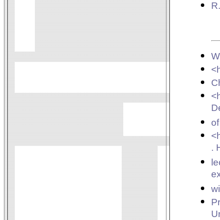
R
Wi
<h
Ch
<h
D
of
<h
. 
le
e
wi
Pr
Un